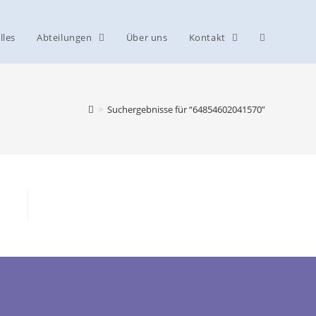
lles
Abteilungen
Über uns
Kontakt
>
Suchergebnisse für
“64854602041570”