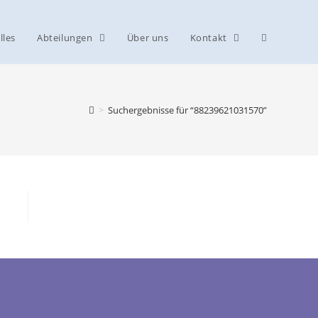
lles
Abteilungen
Über uns
Kontakt
>
Suchergebnisse für
“88239621031570”