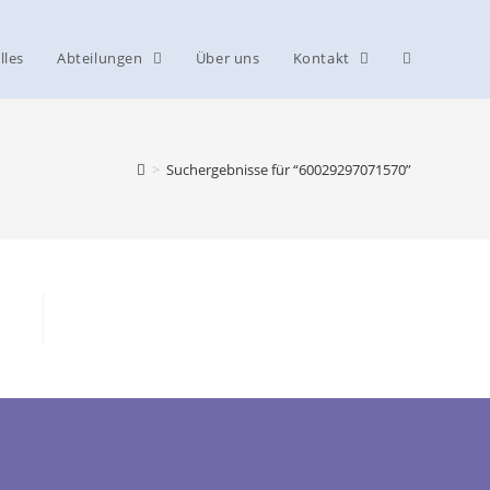
lles
Abteilungen
Über uns
Kontakt
>
Suchergebnisse für
“60029297071570”